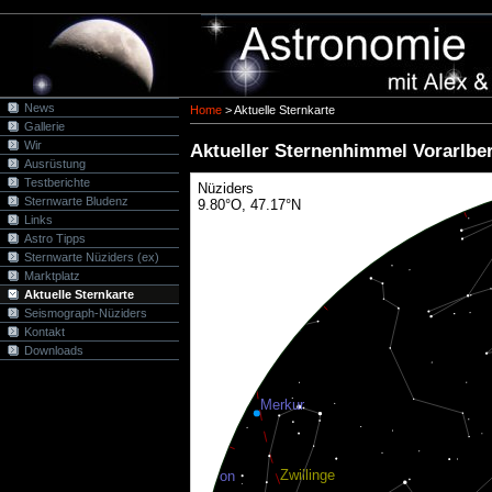
News
Home
>
Aktuelle Sternkarte
Gallerie
Wir
Aktueller Sternenhimmel Vorarlbe
Ausrüstung
Testberichte
Sternwarte Bludenz
Links
Astro Tipps
Sternwarte Nüziders (ex)
Marktplatz
Aktuelle Sternkarte
Seismograph-Nüziders
Kontakt
Downloads