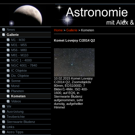
News
Home
>
Gallerie
>
Kometen
Gallerie
M1 - M30
Komet Lovejoy C/2014 Q2
M31 - M55
M56 - M80
M81 - M110
NGC 1 - 4000
NGC 4001 - 7840
IC Objekte
Div. Objekte
10.02.2015 Komet Lovejoy
Sonne
C/2014 Q2, Zoomobjektiv
80mm, EOS1000D, 7
Mond
Bilder/1-4Min. ISO 400-
Planeten
1600, auf EQ6, in
Kometen
Sternwarte Bludenz
aufgenommen, sehr
Videos
dunstig, aufgehellter
Wir
Himmel
Ausrüstung
Testberichte
Sternwarte Bludenz
Links
Astro Tipps